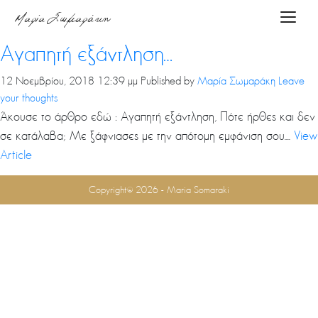
Tag Archive: εξουθένωση
Μαρία Σωμαράκη
Toggle
Αρχική
Αγαπητή εξάντληση…
12 Νοεμβρίου, 2018 12:39 μμ
Published by
Μαρία Σωμαράκη
Leave
your thoughts
About
Άκουσε το άρθρο εδώ : Αγαπητή εξάντληση, Πότε ήρθες και δεν
me
σε κατάλαβα; Με ξάφνιασες με την απότομη εμφάνιση σου....
View
Article
Υπηρεσίες
Copyright© 2026 - Maria Somaraki
Podcasts
Blog