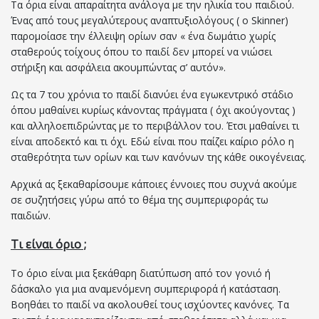
Τα όρια είναι απαραίτητα ανάλογα με την ηλικία του παιδιού.
Ένας από τους μεγαλύτερους αναπτυξιολόγους (
o
Skinner
)
παρομοίασε την έλλειψη ορίων σαν « ένα δωμάτιο χωρίς
σταθερούς τοίχους όπου το παιδί δεν μπορεί να νιώσει
στήριξη και ασφάλεια ακουμπώντας σ’ αυτόν».
Ως τα 7 του χρόνια το παιδί διανύει ένα εγωκεντρικό στάδιο
όπου μαθαίνει κυρίως κάνοντας πράγματα ( όχι ακούγοντας )
και αλληλοεπιδρώντας με το περιβάλλον του. Έτσι μαθαίνει τι
είναι αποδεκτό και τι όχι. Εδώ είναι που παίζει καίριο ρόλο η
σταθερότητα των ορίων και των κανόνων της κάθε οικογένειας.
Αρχικά ας ξεκαθαρίσουμε κάποιες έννοιες που συχνά ακούμε
σε συζητήσεις γύρω από το θέμα της συμπεριφοράς τω
παιδιών.
Τι είναι όριο ;
Το όριο είναι μια ξεκάθαρη διατύπωση από τον γονιό ή
δάσκαλο για μια αναμενόμενη συμπεριφορά ή κατάσταση.
Βοηθάει το παιδί να ακολουθεί τους ισχύοντες κανόνες. Τα