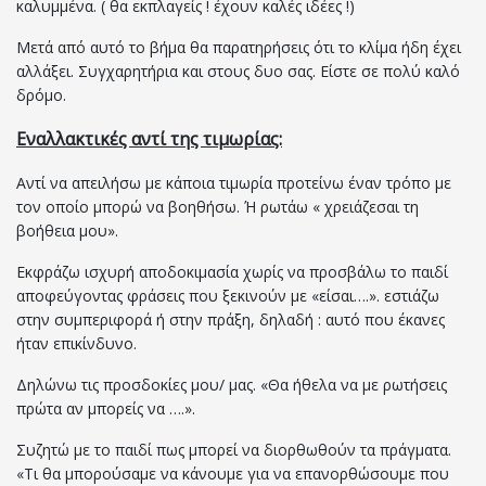
καλυμμένα. ( θα εκπλαγείς ! έχουν καλές ιδέες !)
Μετά από αυτό το βήμα θα παρατηρήσεις ότι το κλίμα ήδη έχει
αλλάξει. Συγχαρητήρια και στους δυο σας. Είστε σε πολύ καλό
δρόμο.
Εναλλακτικές αντί της τιμωρίας:
Αντί να απειλήσω με κάποια τιμωρία προτείνω έναν τρόπο με
τον οποίο μπορώ να βοηθήσω. Ή ρωτάω « χρειάζεσαι τη
βοήθεια μου».
Εκφράζω ισχυρή αποδοκιμασία χωρίς να προσβάλω το παιδί
αποφεύγοντας φράσεις που ξεκινούν με «είσαι….». εστιάζω
στην συμπεριφορά ή στην πράξη, δηλαδή : αυτό που έκανες
ήταν επικίνδυνο.
Δηλώνω τις προσδοκίες μου/ μας. «Θα ήθελα να με ρωτήσεις
πρώτα αν μπορείς να ….».
Συζητώ με το παιδί πως μπορεί να διορθωθούν τα πράγματα.
«Τι θα μπορούσαμε να κάνουμε για να επανορθώσουμε που