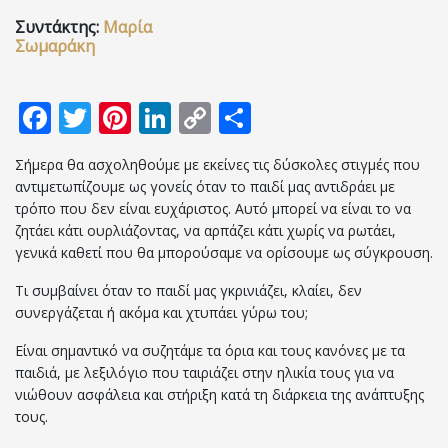
Συντάκτης:
Μαρία
Επικοινωνία
Σωμαράκη
Facebook
Twitter
Pinterest
LinkedIn
Copy
Μοιραστείτε
Link
Σήμερα θα ασχοληθούμε με εκείνες τις δύσκολες στιγμές που
αντιμετωπίζουμε ως γονείς όταν το παιδί μας αντιδράει με
τρόπο που δεν είναι ευχάριστος. Αυτό μπορεί να είναι το να
ζητάει κάτι ουρλιάζοντας, να αρπάζει κάτι χωρίς να ρωτάει,
γενικά καθετί που θα μπορούσαμε να ορίσουμε ως σύγκρουση.
Τι συμβαίνει όταν το παιδί μας γκρινιάζει, κλαίει, δεν
συνεργάζεται ή ακόμα και χτυπάει γύρω του;
Είναι σημαντικό να συζητάμε τα όρια και τους κανόνες με τα
παιδιά, με λεξιλόγιο που ταιριάζει στην ηλικία τους για να
νιώθουν ασφάλεια και στήριξη κατά τη διάρκεια της ανάπτυξης
τους.