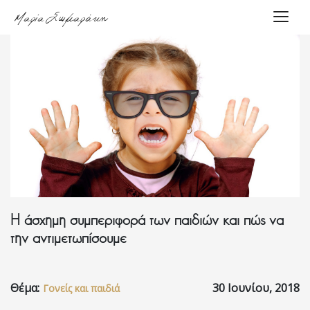
Μαρία Σωμαράκη
Toggle
Αρχική
About
me
Υπηρεσίες
Η άσχημη συμπεριφορά των παιδιών και πώς να
Podcasts
την αντιμετωπίσουμε
Blog
Θέμα:
30 Ιουνίου, 2018
Γονείς και παιδιά