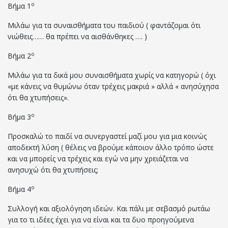
ο
Βήμα 1
Μιλάω για τα συναισθήματα του παιδιού ( φαντάζομαι ότι
νιώθεις…… θα πρέπει να αισθάνθηκες …. )
ο
Βήμα 2
Μιλάω για τα δικά μου συναισθήματα χωρίς να κατηγορώ ( όχι
«με κάνεις να θυμώνω όταν τρέχεις μακριά » αλλά « ανησύχησα
ότι θα χτυπήσεις».
ο
Βήμα 3
Προσκαλώ το παιδί να συνεργαστεί μαζί μου για μια κοινώς
αποδεκτή λύση ( θέλεις να βρούμε κάποιον άλλο τρόπο ώστε
και να μπορείς να τρέχεις και εγώ να μην χρειάζεται να
ανησυχώ ότι θα χτυπήσεις;
ο
Βήμα 4
Συλλογή και αξιολόγηση ιδεών. Και πάλι με σεβασμό ρωτάω
για το τι ιδέες έχει για να είναι και τα δυο προηγούμενα