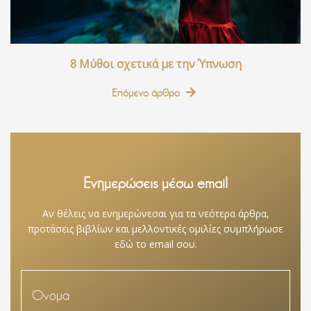
8 Μύθοι σχετικά με την Ύπνωση
Επόμενο άρθρο
Ενημερώσεις μέσω email
Αν θέλεις να ενημερώνεσαι για τα νεότερα άρθρα,
προτάσεις βιβλίων και μελλοντικές ομιλίες συμπλήρωσε
εδώ το email σου.