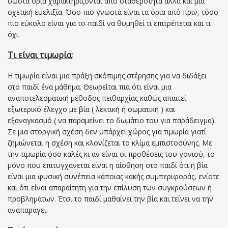
σωστά όρια χαρακτηρίζονται από σταθερότητα αλλά και μια
σχετική ευελιξία. Όσο πιο γνωστά είναι τα όρια από πριν, τόσο
πιο εύκολο είναι για το παιδί να θυμηθεί τι επιτρέπεται και τι
όχι.
Τι είναι τιμωρία;
Η τιμωρία είναι μια πράξη σκόπιμης στέρησης για να διδάξει
στο παιδί ένα μάθημα. Θεωρείται πια ότι είναι μια
αναποτελεσματική μέθοδος πειθαρχίας καθώς απαιτεί
εξωτερικό έλεγχο με βία ( λεκτική ή σωματική ) και
εξαναγκασμό ( να παραμείνει το δωμάτιο του για παράδειγμα).
Σε μια στοργική σχέση δεν υπάρχει χώρος για τιμωρία γιατί
ζημιώνεται η σχέση και κλονίζεται το κλίμα εμπιστοσύνης. Με
την τιμωρία όσο καλές κι αν είναι οι προθέσεις του γονιού, το
μόνο που επιτυγχάνεται είναι η αίσθηση στο παιδί ότι η βία
είναι μια φυσική συνέπεια κάποιας κακής συμπεριφοράς, ενίοτε
και ότι είναι απαραίτητη για την επίλυση των συγκρούσεων ή
προβλημάτων. Έτσι το παιδί μαθαίνει την βία και τείνει να την
αναπαράγει.