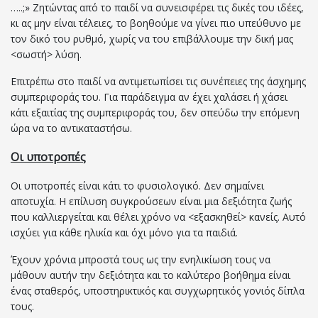
…..;» Ζητώντας από το παιδί να συνεισφέρει τις δικές του ιδέες,
κι ας μην είναι τέλειες, το βοηθούμε να γίνει πιο υπεύθυνο με
τον δικό του ρυθμό, χωρίς να του επιβάλλουμε την δική μας
<σωστή> λύση.
Επιτρέπω στο παιδί να αντιμετωπίσει τις συνέπειες της άσχημης
συμπεριφοράς του. Για παράδειγμα αν έχει χαλάσει ή χάσει
κάτι εξαιτίας της συμπεριφοράς του, δεν σπεύδω την επόμενη
ώρα να το αντικαταστήσω.
Οι υποτροπές
Οι υποτροπές είναι κάτι το φυσιολογικό. Δεν σημαίνει
αποτυχία. Η επίλυση συγκρούσεων είναι μια δεξιότητα ζωής
που καλλιεργείται και θέλει χρόνο να <εξασκηθεί> κανείς. Αυτό
ισχύει για κάθε ηλικία και όχι μόνο για τα παιδιά.
Έχουν χρόνια μπροστά τους ως την ενηλικίωση τους να
μάθουν αυτήν την δεξιότητα και το καλύτερο βοήθημα είναι
ένας σταθερός, υποστηρικτικός και συγχωρητικός γονιός δίπλα
τους.