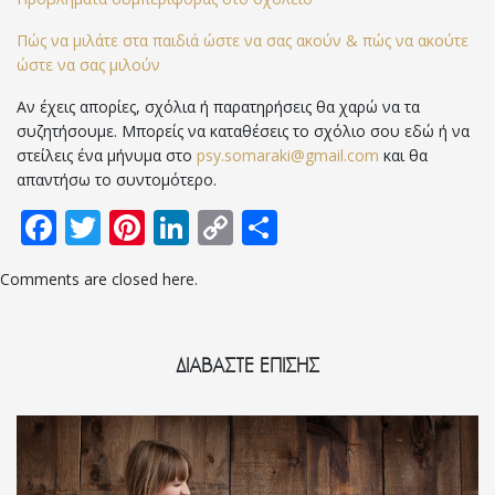
Πώς να μιλάτε στα παιδιά ώστε να σας ακούν & πώς να ακούτε
ώστε να σας μιλούν
Αν έχεις απορίες, σχόλια ή παρατηρήσεις θα χαρώ να τα
συζητήσουμε. Μπορείς να καταθέσεις το σχόλιο σου εδώ ή να
στείλεις ένα μήνυμα στο
psy
.
somaraki
@
gmail
.
com
και θα
απαντήσω το συντομότερο.
Facebook
Twitter
Pinterest
LinkedIn
Copy
Μοιραστείτε
Link
Comments are closed here.
ΔΙΑΒΑΣΤΕ ΕΠΙΣΗΣ