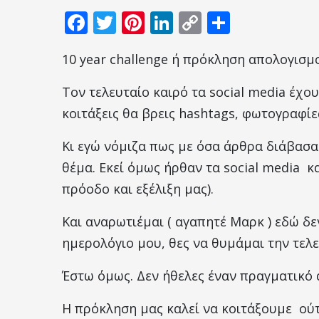
Facebook
Twitter
Pinterest
LinkedIn
Copy
Μοιραστεί
Link
10 year challenge ή πρόκληση απολογισμ
Τον τελευταίο καιρό τα social media έχ
κοιτάξεις θα βρεις hashtags, φωτογραφίε
Κι εγώ νόμιζα πως με όσα άρθρα διάβασα
θέμα. Εκεί όμως ήρθαν τα social media κ
πρόοδο και εξέλιξη μας).
Και αναρωτιέμαι ( αγαπητέ Μαρκ ) εδώ δε
ημερολόγιο μου, θες να θυμάμαι την τελε
Έστω όμως. Δεν ήθελες έναν πραγματικό α
Η πρόκληση μας καλεί να κοιτάξουμε ούτε