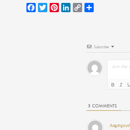
Facebook
Twitter
Pinterest
LinkedIn
Copy
Μοιραστεί
Link
Subscribe
3
COMMENTS
Λαμπριν