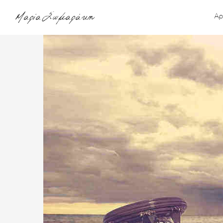
Μαρία Σωμαράκη
Αρ
Αρχική
About
me
Υπηρεσίες
Podcasts
Blog