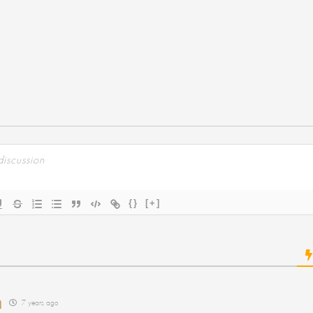
τε
{}
[+]
ή
7 years ago