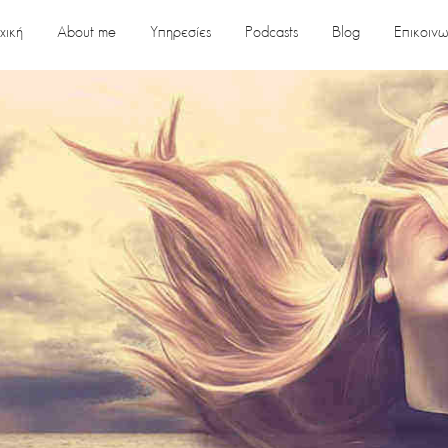
χική
About me
Υπηρεσίες
Podcasts
Blog
Επικοινω