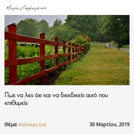
Μαρία Σωμαράκη
Αρχική
About
me
Υπηρεσίες
Πως να λες όχι και να διεκδικείς αυτό που
Podcasts
επιθυμείς
Blog
Θέμα:
30 Μαρτίου, 2019
Καλύτερη ζωή