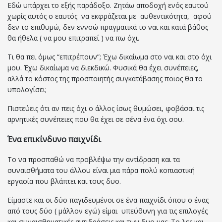
Εδώ υπάρχει το εξής παράδοξο. Ζητάω αποδοχή ενός εαυτού
χωρίς αυτός ο εαυτός να εκφράζεται με αυθεντικότητα, αφού
δεν το επιθυμώ, δεν εννοώ πραγματικά το ναι και κατά βάθος
θα ήθελα ( να μου επιτραπεί ) να πω όχι.
Τι θα πει όμως “επιτρέπουν”; Έχω δικαίωμα στο ναι και στο όχι
μου. Έχω δικαίωμα να διεκδικώ. Φυσικά θα έχει συνέπειες,
αλλά το κόστος της προσποιητής συγκατάβασης ποιος θα το
υπολογίσει;
Πιστεύεις ότι αν πεις όχι ο άλλος ίσως θυμώσει, φοβάσαι τις
αρνητικές συνέπειες που θα έχει σε σένα ένα όχι σου.
Ένα επικίνδυνο παιχνίδι
Το να προσπαθώ να προβλέψω την αντίδραση και τα
συναισθήματα του άλλου είναι μια πάρα πολύ κοπιαστική
εργασία που βλάπτει και τους δυο.
Είμαστε και οι δύο παγιδευμένοι σε ένα παιχνίδι όπου ο ένας
από τους δύο ( μάλλον εγώ) είμαι υπεύθυνη για τις επιλογές
και συναισθηματικές αντιδράσεις και των δυο μας. Το λες και