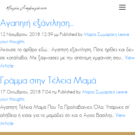
Tag Archive: γράμμα
Μαρία Σωμαράκη
Toggle
Αρχική
Αγαπητή εξάντληση…
12 Νοεμβρίου, 2018 12:39 μμ
Published by
Μαρία Σωμαράκη
Leave
your thoughts
About
Άκουσε το άρθρο εδώ : Αγαπητή εξάντληση, Πότε ήρθες και δεν
me
σε κατάλαβα; Με ξάφνιασες με την απότομη εμφάνιση σου....
View
Article
Υπηρεσίες
Γράμμα στην Τέλεια Μαμά
17 Οκτωβρίου, 2018 7:04 πμ
Published by
Μαρία Σωμαράκη
Leave
your thoughts
Podcasts
Αγαπητή Τέλεια Μαμά Που Τα Προλαβαίνεις Όλα, Υπάρχεις στ’
αλήθεια ή είσαι για τις μαμάδες ότι και ο Άγιος Βασίλης...
View
Article
Blog