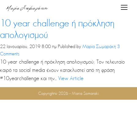
Tag Archive: δεκαετία
Μαρία Σωμαράκη
Toggle
Αρχική
10 year challenge ή πρόκληση
απολογισμού
About
22 Ιανουαρίου, 2019 8:00 πμ
Published by
Μαρία Σωμαράκη
3
Comments
me
10 year challenge ή πρόκληση απολογισμού; Τον τελευταίο
καιρό τα social media έχουν κατακλυστεί από τη φράση
#10yearchallenge και την...
Υπηρεσίες
View Article
Copyright© 2026 - Maria Somaraki
Podcasts
Blog