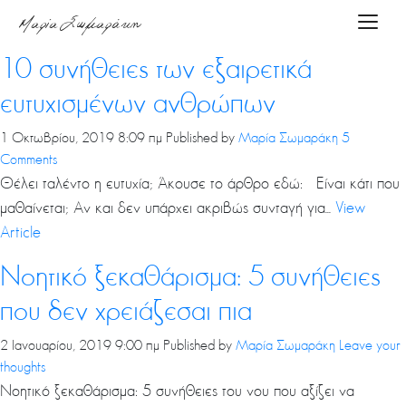
Tag Archive: συνήθειες
Μαρία Σωμαράκη
Toggle
Αρχική
10 συνήθειες των εξαιρετικά
ευτυχισμένων ανθρώπων
About
1 Οκτωβρίου, 2019 8:09 πμ
Published by
Μαρία Σωμαράκη
5
Comments
me
Θέλει ταλέντο η ευτυχία; Άκουσε το άρθρο εδώ: Είναι κάτι που
μαθαίνεται; Αν και δεν υπάρχει ακριβώς συνταγή για...
View
Article
Υπηρεσίες
Νοητικό ξεκαθάρισμα: 5 συνήθειες
Podcasts
που δεν χρειάζεσαι πια
2 Ιανουαρίου, 2019 9:00 πμ
Published by
Μαρία Σωμαράκη
Leave your
thoughts
Blog
Νοητικό ξεκαθάρισμα: 5 συνήθειες του νου που αξίζει να