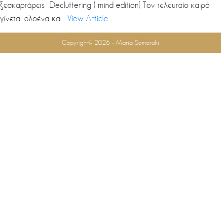
ξεσκαρτάρεις Decluttering ( mind edition) Τον τελευταίο καιρό
γίνεται ολοένα και...
View Article
Επικοινωνία
Copyright© 2026 - Maria Somaraki