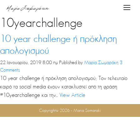
Tag Archive:
Μαρία Σωμαράκη
Toggle
10yearchallenge
Αρχική
10 year challenge ή πρόκληση
About
απολογισμού
me
22 Ιανουαρίου, 2019 8:00 πμ
Published by
Μαρία Σωμαράκη
3
Comments
10 year challenge ή πρόκληση απολογισμού; Τον τελευταίο
Υπηρεσίες
καιρό τα social media έχουν κατακλυστεί από τη φράση
#10yearchallenge και την...
View Article
Podcasts
Copyright© 2026 - Maria Somaraki
Blog