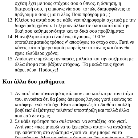
σχέση έχει με τους στόχους σου ο ύπνος, η άσκηση, η
διατροφή σου, η επικοινωνία σου, το πώς διαμορφώνεις το
πρόγραμμα σου ( μα τι λέω; Ποιο πρόγραμμα ; )
Κλείσε τα αυτιά σου σε κάθε νέα πληροφορία σχετικά με την
διαχείριση χρόνου. Τι ξέρουν άλλωστε όλοι αυτοί από την
δική σου καθημερινότητα και τα δικά σου προβλήματα;
Η αναβλητικότητα είναι ένας σίγουρος, 100 %
αποτελεσματικός τρόπος ν’ αποφύγεις το στόχο σου. Γιατί να
κάνεις κάτι σήμερα αφού μπορείς να το κάνεις και όταν θα
έχεις ελεύθερο χρόνο;
Απόφυγε επιμελώς την παρέα, μάλιστα και την συζήτηση με
άλλα άτομα που βάζουν στόχους. Τα μυαλά τους έχουν
πάρει αέρα. Πρόσεχε!
Και άλλα δυο μαθήματα
Αν ποτέ σου συναντήσεις κάποιον που κατέκτησε τον στόχο
του, εννοείται ότι θα βρεις άπειρους λόγους γιατί εκείνος τα
κατάφερε ενώ εσύ όχι. Είναι πασιφανές ότι διαθέτει πολλή
βοήθεια/ δεξιότητες/ ταλέντα/ υποστήριξη και πολλά άλλα
που εσύ δεν έχεις.
Σε κάθε ερώτηση που σκέφτεσαι να εστιάζεις στο γιατί.
Αντί για : «πως μπορώ να το ξεπεράσω αυτό;» να αναζητάς
την απάντηση στο ερώτημα «γιατί να μην μπορώ να το
ξεπεράσω;». Μην ησυχάσεις ώσπου να βρεις απάντηση. Και