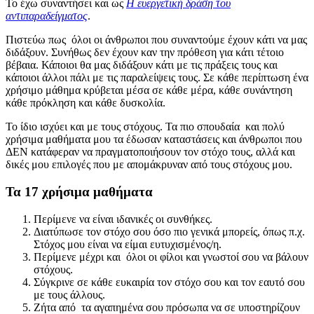
Το έχω συναντήσει και ως
Η ευεργετική δράση του
αντιπαραδείγματος
.
Πιστεύω πως όλοι οι άνθρωποι που συναντούμε έχουν κάτι να μας
διδάξουν. Συνήθως δεν έχουν καν την πρόθεση για κάτι τέτοιο
βέβαια. Κάποιοι θα μας διδάξουν κάτι με τις πράξεις τους και
κάποιοι άλλοι πάλι με τις παραλείψεις τους. Σε κάθε περίπτωση ένα
χρήσιμο μάθημα κρύβεται μέσα σε κάθε μέρα, κάθε συνάντηση
κάθε πρόκληση και κάθε δυσκολία.
Το ίδιο ισχύει και με τους στόχους. Τα πιο σπουδαία και πολύ
χρήσιμα μαθήματα μου τα έδωσαν καταστάσεις και άνθρωποι που
ΔΕΝ κατάφεραν να πραγματοποιήσουν τον στόχο τους, αλλά και
δικές μου επιλογές που με απομάκρυναν από τους στόχους μου.
Τα 17 χρήσιμα μαθήματα
Περίμενε να είναι ιδανικές οι συνθήκες.
Διατύπωσε τον στόχο σου όσο πιο γενικά μπορείς, όπως π.χ.
Στόχος μου είναι να είμαι ευτυχισμένος/η.
Περίμενε μέχρι και όλοι οι φίλοι και γνωστοί σου να βάλουν
στόχους.
Σύγκρινε σε κάθε ευκαιρία τον στόχο σου και τον εαυτό σου
με τους άλλους.
Ζήτα από τα αγαπημένα σου πρόσωπα να σε υποστηρίζουν