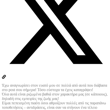
Έχω αναγνωρίσει στον ευατό μου σε πολλά από αυτά που διάβασα
στο post σου σήμερα! Τόσο εύστοχα τα έχεις καταγράψει!
Όλα αυτά είναι ριζωμένα βαθιά στον χαρακτήρα μας (σε κάποιους),
δηλαδή στις εμπειρίες της ζωής μας!
Είμαι πεπεισμένη πιαότι όσοι αθροίζουν πολλές από τις παραπάνω
τοποθετήσεις – αντιδράσεις, είναι σαν να στήνουν ένα τέλειο