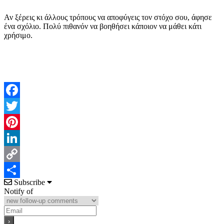
Αν ξέρεις κι άλλους τρόπους να αποφύγεις τον στόχο σου, άφησε
ένα σχόλιο. Πολύ πιθανόν να βοηθήσει κάποιον να μάθει κάτι
χρήσιμο.
Facebook
Twitter
Pinterest
LinkedIn
Copy
Subscribe
Link
Μοιραστείτε
Notify of