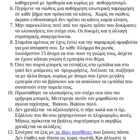
καθημερινά με προθυμία και κυρίως με αυθορμητισμό.
Περίμενε να νιώθεις μια αυθόρμητη εσωτερική παρόρμηση
σε κάθε βήμα που πρόκειται να κάνεις. Χωρίς να νιώθεις
άκρατο ενθουσιασμό δεν πρέπει να κάνεις καμία κίνηση.
Μην παρεκκλίνεις ποτέ από τον πρώτο τρόπο που δοκίμασες
να υλοποιήσεις τον στόχο σου. Οι δοκιμές και η αλλαγή
στρατηγικής απαγορεύονται.
Σταμάτα αμέσως αν έχεις έστω και την παραμικρή αμφιβολία
για μια απόφαση σου. Σε κάθε δίλημμα θα ρωτάς
τουλάχιστον 15 άτομα να σου πουν τη γνώμη τους, άσχετα
αν έχουν κάποια γνώση ή εμπειρία στο θέμα.
Όσο πιο συχνά μπορείς να εστιάζεις στα εμπόδια και στο
γιατί δεν μπόρεσες να προχωρήσεις. Ανέλυσε τα, συζήτησε
τα με άλλα άτομα, κυρίως με άτομα που έχουν μεγάλη
εμπειρία στο να βρίσκουν και να αναλύουν τα εμπόδια που
συναντούν στην πορεία τους.
Προσπάθησε να υλοποιήσεις τον στόχο σου όσο πιο
γρήγορα μπορείς. Μετέτρεψε αυτόν τον μαραθώνιο σε
αγώνα ταχύτητας. Βιάσου. Βιάσου πολύ.
Δεν χρειάζεται να αξιολογήσεις τι πήγε καλά και τι όχι.
Εξάλλου που θα σου χρησιμεύσουν οι πληροφορίες αυτές;
Μήπως πρόκειται να βγάλεις συμπέρασμα τι ακριβώς
χρειάζεται να αλλάξεις;
Συνέχισε να ζεις με
τις ίδιες συνήθειες
που ζούσες πάντα.
Δεν έπαθες και τίποτα ως τώρα, σωστά; Και άλλωστε τι