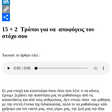
Pinterest
LinkedIn
Copy
Link
Μοιραστείτε
15 + 2 Τρόποι για να αποφύγεις τον
στόχο σου
Άκουσε το άρθρο εδώ :
Σε μια εποχή και κουλτούρα όπου όλοι σου λένε τι να κάνεις
έχουμε ξεχάσει την ικανότητα μας να μαθαίνουμε από τις
καταστάσεις και από τους ανθρώπους. Δεν εννοώ τόσο την μάθηση
με την στενή έννοια της διδασκαλίας, αλλά το να μαθαίνουμε κάτι
χρήσιμο για τον εαυτό μας, τους γύρω μας, την ζωή μας την ίδια.