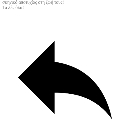
σκηνικό αποτυχίας στη ζωή τους!
Ta λές όλα!