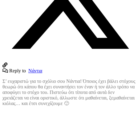
Reply to
Νάντια
Σ’ ευχαριστώ για το σχόλιο σου Νάντια! Όποιος έχει βάλει στόχους
θεωρώ ότι κάπου θα έχει συναντήσει τον έναν ή τον άλλο τρόπο να
αποφύγει το στόχο του. Πιστεύω ότι τίποτα από αυτά δεν
χρειάζεται να είναι οριστικό, άλλωστε ότι μαθαίνεται, ξεμαθαίνεται
κιόλας… και έτσι συνεχίζουμε 🙂