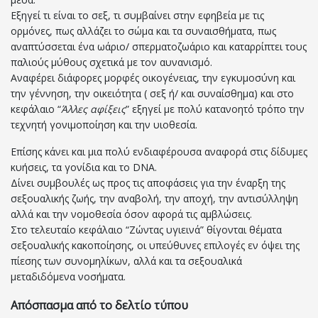
Εξηγεί τι είναι το σεξ, τι συμβαίνει στην εφηβεία με τις
ορμόνες, πως αλλάζει το σώμα και τα συναισθήματα, πως
αναπτύσσεται ένα ωάριο/ σπερματοζωάριο και καταρρίπτει τους
παλιούς μύθους σχετικά με τον αυνανισμό.
Αναφέρει διάφορες μορφές οικογένειας, την εγκυμοσύνη και
την γέννηση, την οικειότητα ( σεξ ή/ και συναίσθημα) και στο
κεφάλαιο “
Άλλες αφίξεις
” εξηγεί με πολύ κατανοητό τρόπο την
τεχνητή γονιμοποίηση και την υιοθεσία.
Επίσης κάνει και μια πολύ ενδιαφέρουσα αναφορά στις δίδυμες
κυήσεις, τα γονίδια και το DNA.
Δίνει συμβουλές ως προς τις αποφάσεις για την έναρξη της
σεξουαλικής ζωής, την αναβολή, την αποχή, την αντισύλληψη
αλλά και την νομοθεσία όσον αφορά τις αμβλώσεις.
Στο τελευταίο κεφάλαιο “Ζώντας υγιεινά” θίγονται θέματα
σεξουαλικής κακοποίησης, οι υπεύθυνες επιλογές εν όψει της
πίεσης των συνομηλίκων, αλλά και τα σεξουαλικά
μεταδιδόμενα νοσήματα.
Απόσπασμα από το δελτίο τύπου