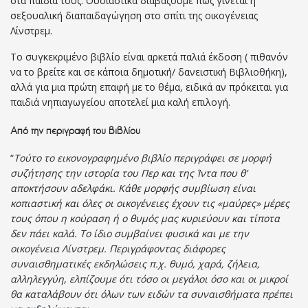
στα παιδιά τους. Ουσιαστικά διαβάζουμε πως γίνεται η
σεξουαλική διαπαιδαγώγηση στο σπίτι της οικογένειας
Λίνστρεμ.
Το συγκεκριμένο βιβλίο είναι αρκετά παλιά έκδοση ( πιθανόν
να το βρείτε και σε κάποια δημοτική/ δανειστική Βιβλιοθήκη),
αλλά για μια πρώτη επαφή με το θέμα, ειδικά αν πρόκειται για
παιδιά νηπιαγωγείου αποτελεί μια καλή επιλογή.
Από την περιγραφή του βιβλίου
“
Τούτο το εικονογραφημένο βιβλίο περιγράφει σε μορφή
συζήτησης την ιστορία του Περ και της Ίντα που θ’
αποκτήσουν αδελφάκι. Κάθε μορφής συμβίωση είναι
κοπιαστική και όλες οι οικογένειες έχουν τις «μαύρες» μέρες
τους όπου η κούραση ή ο θυμός μας κυριεύουν και τίποτα
δεν πάει καλά. Το ίδιο συμβαίνει φυσικά και με την
οικογένεια Λίνστρεμ. Περιγράφοντας διάφορες
συναισθηματικές εκδηλώσεις π.χ. θυμό, χαρά, ζήλεια,
αλληλεγγύη, ελπίζουμε ότι τόσο οι μεγάλοι όσο και οι μικροί
θα καταλάβουν ότι όλων των ειδών τα συναισθήματα πρέπει