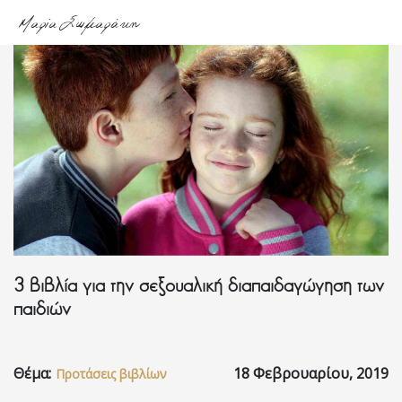
Μαρία Σωμαράκη
Αρχική
About
me
Υπηρεσίες
3 βιβλία για την σεξουαλική διαπαιδαγώγηση των
Podcasts
παιδιών
Blog
Θέμα:
18 Φεβρουαρίου, 2019
Προτάσεις βιβλίων