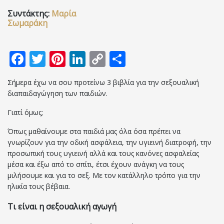
Συντάκτης:
Μαρία
Επικοινωνία
Σωμαράκη
Facebook
Twitter
Pinterest
LinkedIn
Copy
Μοιραστείτε
Link
Σήμερα έχω να σου προτείνω 3 βιβλία για την σεξουαλική
διαπαιδαγώγηση των παιδιών.
Γιατί όμως;
Όπως μαθαίνουμε στα παιδιά μας όλα όσα πρέπει να
γνωρίζουν για την οδική ασφάλεια, την υγιεινή διατροφή, την
προσωπική τους υγιεινή αλλά και τους κανόνες ασφαλείας
μέσα και έξω από το σπίτι, έτσι έχουν ανάγκη να τους
μιλήσουμε και για το σεξ. Με τον κατάλληλο τρόπο για την
ηλικία τους βέβαια.
Τι είναι η σεξουαλική αγωγή