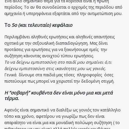
Ένα άλλο σημαντικό θέμα για τα κορίτσια είναι η πρώτη
περίοδος. Το αν θα συνοδεύεται ο ερχομός της περιόδου από
αμηχανία ή υπερηφάνεια εξαρτάται από την αντιμετώπιση μου.
Το
5ο (και τελευταίο) κεφάλαιο
Περιλαμβάνει αληθινές ερωτήσεις και αληθινές απαντήσεις
σχετικά με την σεξουαλική διαπαιδαγώγηση. Μας δίνει
προτάσεις για ερωτήσεις για να ξεκινήσουμε εμείς την
συζήτηση κάνοντας ανοιχτού τύπου ερωτήσεις.
Το να δείχνω εμπιστοσύνη στο παιδί μου σημαίνει ό,τι
δείχνω εμπιστοσύνη στις ικανότητες μου ως γονιός.
Γενικά δίνουμε στα παιδιά μας τόσες πληροφορίες όσες
πιστεύουμε πως μπορεί να χειριστεί την δεδομένη στιγμή.
Η “σοβαρή” κουβέντα δεν είναι μόνο μια και μετά
τέρμα.
Αφενός είναι σημαντικό να διαλέξω ως γονιός τον κατάλληλο
τόπο και χρόνο, αφετέρου να γνωρίζω πως δεν είναι
απαραίτητο να είναι μια και μοναδική πολύωρη συζήτηση ( το
πιθανότερο να μην είναι) αλλά πολλές μικρές κουβέντες.