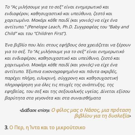
Το “Ας μιλήσουμε για το σεξ” είναι ενημερωτικό και
ενδιαφέρον, καθησυχαστικό και υπεύθυνο, ζεστό και
χαριτωμένο. Μακάρι κάθε παιδί (και γονιός) να είχε ένα
αντίτυπο.” (Penelope Leach, Ph.D. Συγγραφέας του “Baby and
Child” και του “Children First”).
Ένα βιβλίο που λέει στους εφήβους όσα χρειάζεται να ξέρουν
για το σεξ. Το “Ας μιλήσουμε για το σεξ” είναι ενημερωτικό
και ενδιαφέρον, καθησυχαστικό και υπεύθυνο, ζεστό και
χαριτωμένο. Μακάρι κάθε παιδί (και γονιός) να είχε ένα
αντίτυπο. Έξυπνα εικονογραφημένο και πάντα ακριβές,
παρέχει πλήρη, ειλικρινή, σύγχρονη και καθησυχαστική
πληροφόρηση για όλες τις πτυχές της ανάπτυξης, της
εφηβείας, του σεξ και της σεξουαλικής υγείας. Δίνεται εξίσου
βαρύτητα στα γεγονότα και στα συναισθήματα
Ο φίλος μας ο Νάσος, μια πρόταση
<Διάβασε επίσης:
βιβλίου για τη δυσλεξία
>
3.
Ο Περ, η Ίντα και το μικρούτσικο