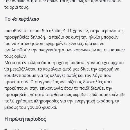
την αναγκαιότητα των ορίων τους και πως να προστατεύσουν
τα όρια τους.
Το
4ο κεφάλαιο
απευθύνεται σε παιδιά ηλικίας 9-11 χρονών, στην περίοδο της
προεφηβείας δηλαδή.Τα παιδιά σε αυτή την ηλικία μπορούν
πια να κατανοήσουν αφηρημένες έννοιες, άρα και να
αντιληφθούν την αναγκαιότητα των κοινωνικών και σωματικών
τους ορίων.
Μέσα σε ένα κλίμα όπου η σχέση παιδιού- γονιού έχει αρχίσει
να μεταβάλλεται, το κεφάλαιο αυτό μας δίνει την αφορμή να
κουβεντιάσουμε για τις αλλαγές αυτές και τον λόγο που
προκύπτουν. Ο συγγραφέας γνωρίζει τις δυσκολίες που
προκύπτουν στην επικοινωνία όταν το παιδί διανύει την
προεφηβεία, γι’ αυτό υποθέτω πως ακριβώς εδώ συμπεριέλαβε
πολύ χρήσιμες πληροφορίες για την ενεργητική ακρόαση, εκ
μέρους του γονιού φυσικά.
Η πρώτη περίοδος