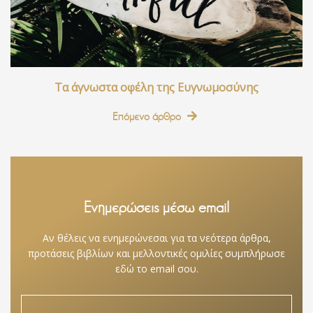
Τα άγνωστα οφέλη της Ευγνωμοσύνης
Επόμενο άρθρο
Ενημερώσεις μέσω email
Αν θέλεις να ενημερώνεσαι για τα νεότερα άρθρα,
προτάσεις βιβλίων και μελλοντικές ομιλίες συμπλήρωσε
εδώ το email σου.