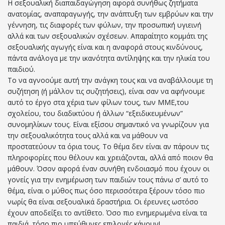
Η σεξουαλική διαπαιδαγώγηση αφορά συνήθως ζητήματα
ανατομίας, αναπαραγωγής, την ανάπτυξη των εμβρύων και την
γέννηση, τις διαφορές των φύλων, την προσωπική υγιεινή
αλλά και των σεξουαλικών σχέσεων. Απαραίτητο κομμάτι της
σεξουαλικής αγωγής είναι και η αναφορά στους κινδύνους,
πάντα ανάλογα με την ικανότητα αντίληψης και την ηλικία του
παιδιού.
Το να αγνοούμε αυτή την ανάγκη τους και να αναβάλλουμε τη
συζήτηση (ή μάλλον τις συζητήσεις), είναι σαν να αφήνουμε
αυτό το έργο στα χέρια των φίλων τους, των ΜΜΕ,του
σχολείου, του διαδικτύου ή άλλων “εξειδικευμένων”
συνομηλίκων τους. Είναι εξίσου σημαντικό να γνωρίζουν για
την σεξουαλικότητα τους αλλά και να μάθουν να
προστατεύουν τα όρια τους. Το θέμα δεν είναι αν πάρουν τις
πληροφορίες που θέλουν και χρειάζονται, αλλά από ποιον θα
μάθουν. Όσον αφορά έναν συνήθη ενδοιασμό που έχουν οι
γονείς για την ενημέρωση των παιδιών τους πάνω σ’ αυτό το
θέμα, είναι ο μύθος πως όσο περισσότερα ξέρουν τόσο πιο
νωρίς θα είναι σεξουαλικά δραστήρια. Οι έρευνες ωστόσο
έχουν αποδείξει το αντίθετο. Όσο πιο ενημερωμένα είναι τα
παιδιά, τόσο πιο υπεύθυνες επιλογές κάνουν!