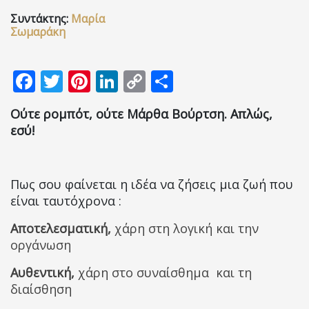
Συντάκτης:
Μαρία
Επικοινωνία
Σωμαράκη
Facebook
Twitter
Pinterest
LinkedIn
Copy
Μοιραστείτε
Link
Ούτε ρομπότ, ούτε Μάρθα Βούρτση. Απλώς,
εσύ!
Πως σου φαίνεται η ιδέα να ζήσεις μια ζωή που
είναι ταυτόχρονα :
Αποτελεσματική,
χάρη στη λογική και την
οργάνωση
Αυθεντική,
χάρη στο συναίσθημα και τη
διαίσθηση