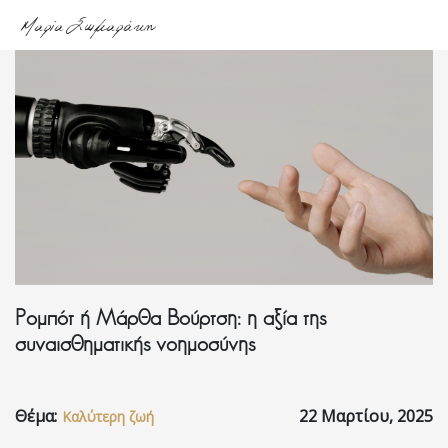
Μαρία Σωμαράκη
Αρχική
About
me
Υπηρεσίες
Ρομπότ ή Μάρθα Βούρτση: η αξία της
Podcasts
συναισθηματικής νοημοσύνης
Blog
Θέμα:
22 Μαρτίου, 2025
Καλύτερη ζωή